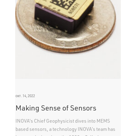
окт. 14, 2022
Making Sense of Sensors
INOVA's Chief Geophysicist dives into MEMS
based sensors, a technology INOVA’s team has