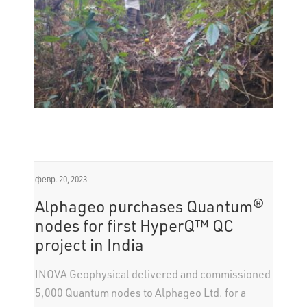
февр. 20, 2023
Alphageo purchases Quantum®
nodes for first HyperQ™ QC
project in India
INOVA Geophysical delivered and commissioned
5,000 Quantum nodes to Alphageo Ltd. for a