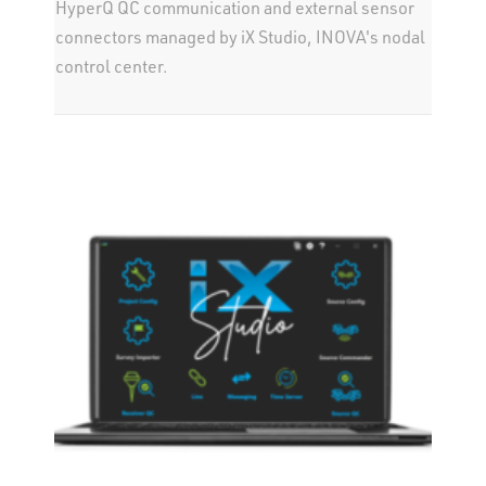
HyperQ QC communication and external sensor
connectors managed by iX Studio, INOVA's nodal
control center.