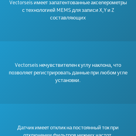
Vectorseis имеет запатентованные акселерометры
с технологией MEMS для записи X,Y и Z
составляющих
Vectorseis нечувствителен к углу наклона, что
позволяет регистрировать данные при любом угле
установки.
Датчик имеет отклик на постоянный ток при
отключении фильтров нижних частот.