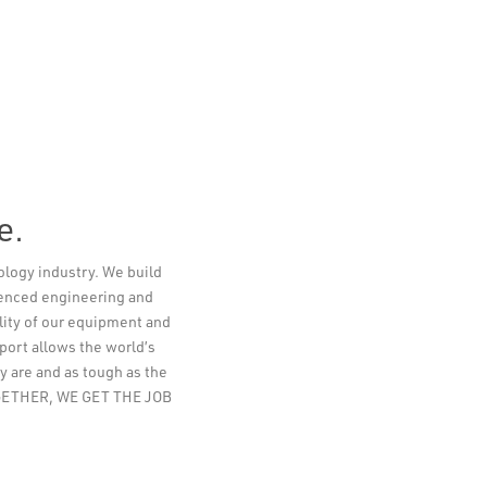
e.
ology industry. We build
Leaflet
ienced engineering and
lity of our equipment and
pport allows the world’s
y are and as tough as the
TOGETHER, WE GET THE JOB