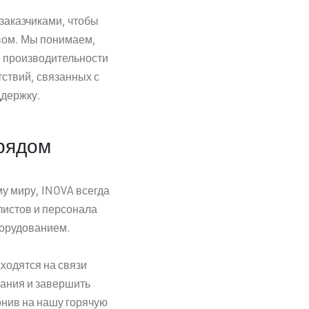
заказчиками, чтобы
твом. Мы понимаем,
, производительности
ствий, связанных с
ддержку.
 рядом
у миру, INOVA всегда
листов и персонала
борудованием.
ходятся на связи
вания и завершить
онив на нашу горячую