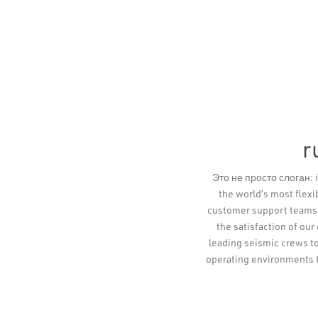
r
Это не просто слоган: i
the world’s most flex
customer support teams a
the satisfaction of our
leading seismic crews to
operating environments 