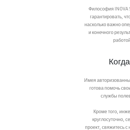
Философия INOVA S
гарантировать, чт
насколько важно опе
и конечного резул
работой
Когда
Имея авторизованные
готова помочь сво
службы полев
Кроме того, инж
круглосуточно, с
проект, свяжитесь с