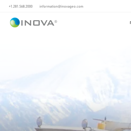
+1.281.568.2000
information@inovageo.com