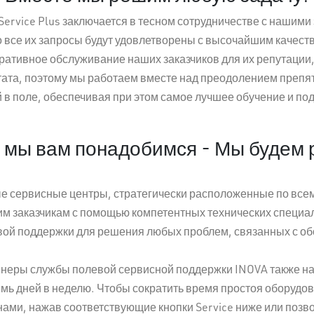
ervice Plus заключается в тесном сотрудничестве с нашими 
о все их запросы будут удовлетворены с высочайшим качес
ративное обслуживание наших заказчиков для их репутации
ьтата, поэтому мы работаем вместе над преодолением препят
 в поле, обеспечивая при этом самое лучшее обучение и по
 мы вам понадобимся - Мы будем
 сервисные центры, стратегически расположенные по всем
им заказчикам с помощью компетентных технических специа
ой поддержки для решения любых проблем, связанных с о
енеры службы полевой сервисной поддержки INOVA также на
емь дней в неделю. Чтобы сократить время простоя оборудо
 нами, нажав соответствующие кнопки Service ниже или позв