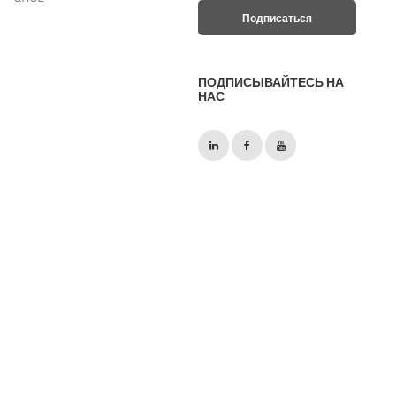
ПОДПИСЫВАЙТЕСЬ НА
НАС
Copyright 2026 © INOVA Geophysical Russian
Карта сайта
//
ПРАВОВАЯ ИНФОРМАЦИЯ
//
Cookie
Policy
//
Privacy policy