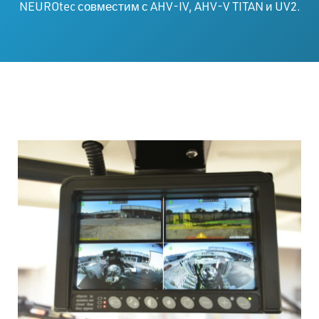
NEUROtec совместим с AHV-IV, AHV-V TITAN и UV2.