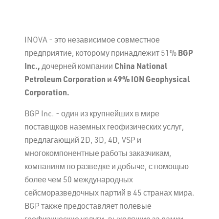
INOVA - это независимое совместное
предприятие, которому принадлежит 51%
BGP
Inc
.,
дочерней компании
China
National
Petroleum
Corporation
и 49%
ION
Geophysical
Corporation
.
BGP Inc. - один из крупнейших в мире
поставщков наземных геофизических услуг,
предлагающий 2D, 3D, 4D, VSP и
многокомпонентные работы заказчикам,
компаниям по разведке и добыче, с помощью
более чем 50 международных
сейсморазведочных партий в 45 странах мира.
BGP также предоставляет полевые
геофизические услуги, выходящие за рамки