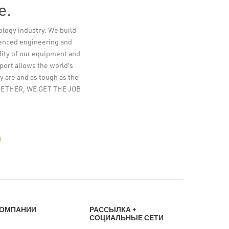
e.
ology industry. We build
Leaflet
ienced engineering and
lity of our equipment and
pport allows the world’s
y are and as tough as the
TOGETHER, WE GET THE JOB
КОМПАНИИ
РАССЫЛКА +
СОЦИАЛЬНЫЕ СЕТИ