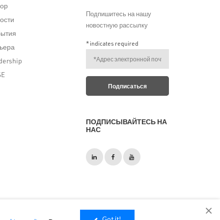
ор
Подпишитесь на нашу
ости
новостную рассылку
бытия
*
indicates required
ьера
dership
SE
ПОДПИСЫВАЙТЕСЬ НА
НАС
Got it!