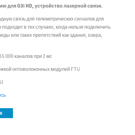
ию для
G
3
i
HD
, устройство лазерной связи.
дную связь для телеметрических сигналов для
 подходит в тех случаях, когда нельзя подключить
еды или таких препятствий как здания, озера,
5 000 каналов при 2 мс
ржкой оптоволоконных модулей FTU
S)
есь
NK