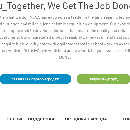
u_Together, We Get The Job Don
t’s what we do. INOVA has evolved as a leader in the land seismic techn
ible, rugged and reliable land seismic acquisition equipment. Our exper
re empowered to develop solutions that ensure the quality and reliabi
 customers. Our unparalleled product reliability, innovation and field su
 acquire high-quality data with equipment that is as hardworking as the
they work in. At INOVA, we work hard and we work for your success. 
DONE.
связаться с отделом продаж
Запросить услугу
СЕРВИС + ПОДДЕРЖКА
ПРОДАЖИ + АРЕНДА
О 