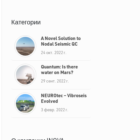
Категории
A Novel Solution to
Nodal Seismic QC
24 окт. 2022 г.
Quantum: Is there
water on Mars?
29 сент. 2022 г.
NEUROtec – Vibroseis
Evolved
3 февр. 2022 г.