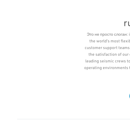
r
Это не просто слоган: i
the world’s most flex
customer support teams a
the satisfaction of our
leading seismic crews to
operating environments 