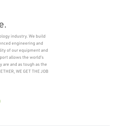
e.
ology industry. We build
Leaflet
ienced engineering and
lity of our equipment and
pport allows the world’s
y are and as tough as the
TOGETHER, WE GET THE JOB