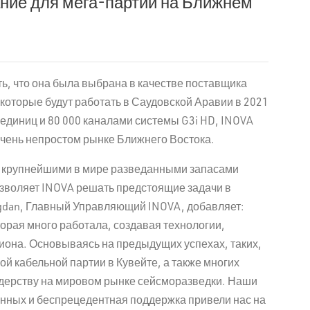
ние для мега-партий на Ближнем
ь, что она была выбрана в качестве поставщика
которые будут работать в Саудовской Аравии в 2021
 единиц и 80 000 каналами системы G3i HD, INOVA
чень непростом рынке Ближнего Востока.
т крупнейшими в мире разведанными запасами
озволяет INOVA решать предстоящие задачи в
gdan, Главный Управляющий INOVA, добавляет:
орая много работала, создавая технологии,
иона. Основываясь на предыдущих успехах, таких,
й кабельной партии в Кувейте, а также многих
идерству на мировом рынке сейсморазведки. Наши
анных и беспрецедентная поддержка привели нас на