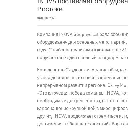
INOVA поставляет оборудова
Востоке
янв. 08, 2021
Компания INOVA Geophysical рада сообщит
оборудования для основных мега-партий, 
году. С виброисточниками в количестве 61
получает еще один прочный плацдарм на о
Королевство Саудовская Аравия обладае
углеводородов, и это новое завоевание п
непрерывном развитии региона. Carey Mo
«Это ключевая победа команды INOVA, кот
необходимые для решения задач этого рег
как оснащение крупнейшей в мире цифрово
других, INOVA продолжает стремиться к л
достижения в области технологий сбора д