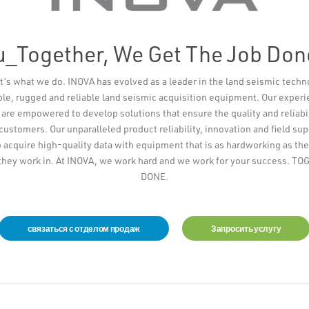
u_Together, We Get The Job Don
t’s what we do. INOVA has evolved as a leader in the land seismic techn
ible, rugged and reliable land seismic acquisition equipment. Our exper
re empowered to develop solutions that ensure the quality and reliabi
 customers. Our unparalleled product reliability, innovation and field su
 acquire high-quality data with equipment that is as hardworking as the
they work in. At INOVA, we work hard and we work for your success. 
DONE.
связаться с отделом продаж
Запросить услугу