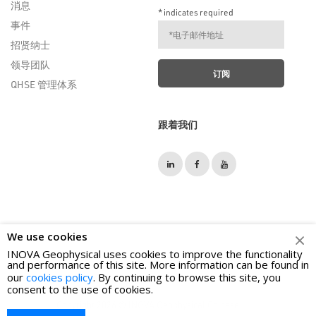
消息
*
indicates required
事件
招贤纳士
领导团队
QHSE 管理体系
跟着我们
We use cookies
INOVA Geophysical uses cookies to improve the functionality
and performance of this site. More information can be found in
our
cookies policy
. By continuing to browse this site, you
consent to the use of cookies.
Copyright 2026 © INOVA Geophysical Chinese