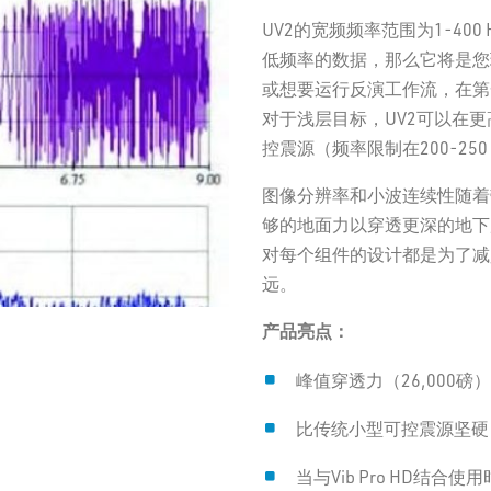
UV2的宽频频率范围为1-4
The UV2 makes operating and 
低频率的数据，那么它将是您
computer system delivers real
或想要运行反演工作流，在第
vitals.
对于浅层目标，UV2可以在
Maneuverability, low emissions
控震源（频率限制在200-25
one of the most popular in our
图像分辨率和小波连续性随着
designed to keep operators co
够的地面力以穿透更深的地下层
the ultimate VibOps experien
对每个组件的设计都是为了减
Safety, ergonomics and o
远。
Tier 3, Tier 4i or Tier 4 
产品亮点：
Ideal for small to mid-ra
峰值穿透力（26,000磅）
Can be fully integrated 
比传统小型可控震源坚硬 
timing
当与Vib Pro HD结