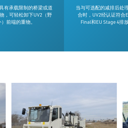
具有承载限制的桥梁或道
当与可选配的减排后处
物，可轻松卸下UV2（野
合时，UV2经认证符合EPA 
外）前端的重物。
Final和EU Stage 