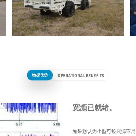
物探优势
OPERATIONAL BENEFITS
宽频已就绪。
Designed for 
acquisition.
如果您认为小型可控震源不足