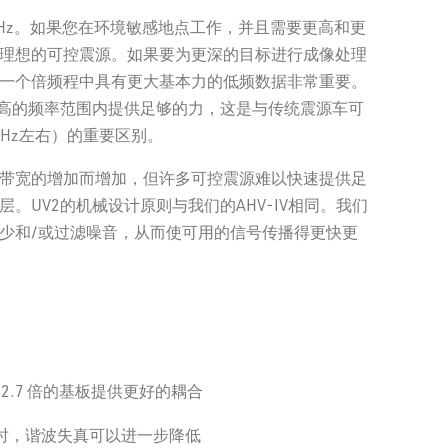
00 Hz。如果您在环境敏感地点工作，并且需要更高和更
maintaining a vib fleet simple. An onboard CAN Bus
理想的可控震源。如果要为更深的目标进行成像处理
-time diagnostics so you can quickly assess vehicle
一个倍频程中具有更大基本力的低频数据非常重要。
更高的频率范围内提供足够的力，这是与传统震源车可
 and reliability are just a few reasons why the UV2 is
0 Hz左右）的重要区别。
 portfolio. With several available options and a cab
带宽的增加而增加，但许多可控震源难以快速提供足
mfortable, we’ve taken the driver’s seat in delivering
。UV2的机械设计原则与我们的AHV-IV相同。我们
ce.
少和/或过滤噪音，从而使可用的信号传播得更快更
nboard diagnostics in a comfortable cab
Final John Deere diesel engine options
nge source acquisition operations
with VibPro HD to improve sweep QC, control and
2.7 倍的基板提供更好的耦合
合使用时，谐波失真可以进一步降低