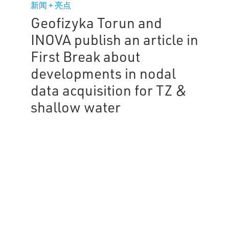
新闻 + 亮点
Geofizyka Torun and
INOVA publish an article in
First Break about
developments in nodal
data acquisition for TZ &
shallow water