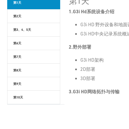
第1天
第1天
1.G3i Hd
系统设备介绍
第2天
G3i HD 野外设备和地
第3、4、5天
G3i HD中央记录系统概
第6天
2.
野外部署
第7天
G3i HD架构
2D部署
第8天
3D部署
第9天
3.G3i HD
网络拓扑与传输
第10天