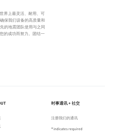
了世界上最灵活、耐用、可
Leaflet
确保我们设备的高质量和
先的地震团队使用与之同
为您的成功而努力。团结一
OUT
时事通讯 + 社交
述
注册我们的通讯
息
*
indicates required