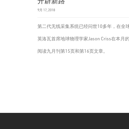
开辟新路
9月 17, 2018
第二代无线采集系统已经问世10多年，在全
英洛瓦首席地球物理学家Jason Criss
阅读九月刊第15页和第16页文章。