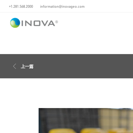
+1.281.568.2000
information@inovageo.com
上一篇