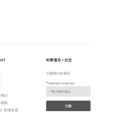
OUT
时事通讯 + 社交
述
注册我们的通讯
息
*
indicates required
件
贤纳士
导团队
SE 管理体系