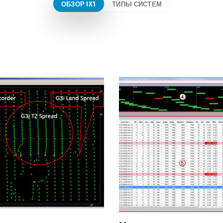
ОБЗОР IX1
ТИПЫ СИСТЕМ
Standard
Lite идеально подходит для
Стандартная система подхо
 G3i HD, Hawk или Quantum
проектов G3i HD, Hawk или 
им количеством каналов.
большим количеством кана
ntum компьютерная система
Состоит из аппаратного об
а с портативной стойкой
сбора и транскрипции,
 на 16 единиц для
выполняющего функции
ия выгрузки данных и
регистрации, такие как
батарей.
обслуживание приемника,
регистрация источника и за