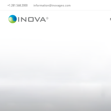
+1.281.568.2000
information@inovageo.com