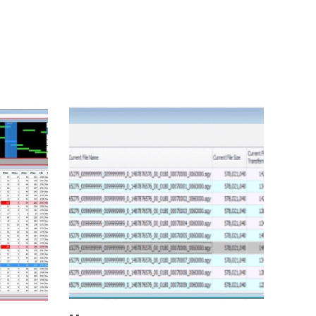
High Capacity
дит для
Высокопроизводительная система
Quantum с
рекомендуется для мегапартий с
лов.
очень большим количеством
еспечения
каналов, которым требуется
сверхвысокая производительность
для проектов G3i HD.
грузка