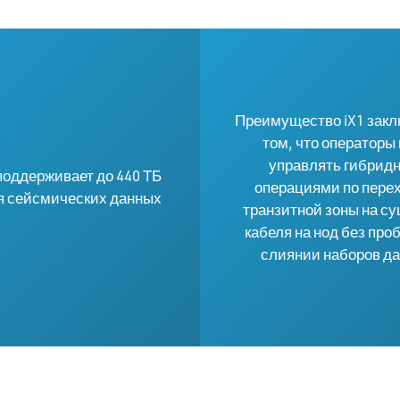
Преимущество iX1 закл
том, что операторы
управлять гибрид
поддерживает до 440 ТБ
операциями по перех
я сейсмических данных
транзитной зоны на су
кабеля на нод без про
слиянии наборов д