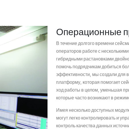
Операционные 
В течение долгого времени сейс
операторов работе с нескольким
гибридными растановками двойн
помочь подрядчикам добиться бол
эффективности, мы создали для 
платформу, которая помогает се
ход работы в целом, уменьшая пр
которые часто возникают в режи
Имея несколько доступных модул
могут легко контролировать и уп
контроль качества данных источн