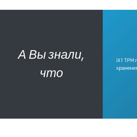
А Вы знали,
iX1 TPM 
что
хранени