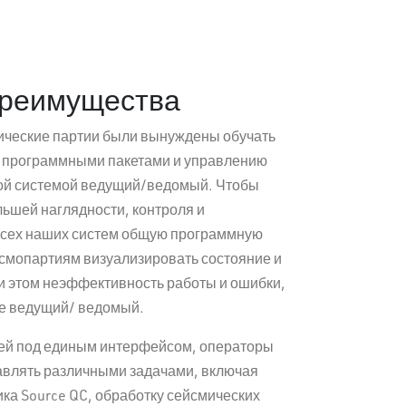
преимущества
мические партии были вынуждены обучать
и программными пакетами и управлению
ой системой ведущий/ведомый. Чтобы
ьшей наглядности, контроля и
всех наших систем общую программную
йсмопартиям визуализировать состояние и
и этом неэффективность работы и ошибки,
ме ведущий/ ведомый.
ей под единым интерфейсом, операторы
равлять различными задачами, включая
ика Source QC, обработку сейсмических