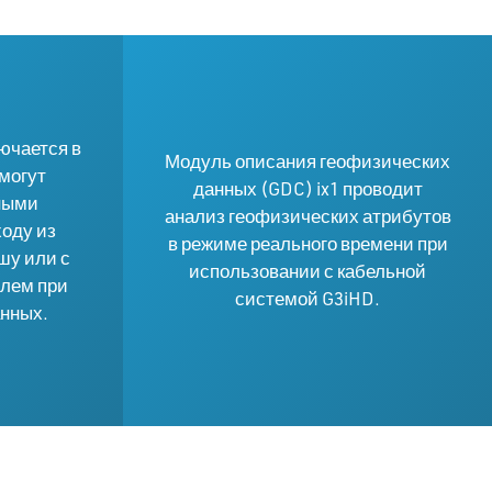
ючается в
Модуль описания геофизических
 могут
данных (GDC) ix1 проводит
ными
анализ геофизических атрибутов
оду из
в режиме реального времени при
шу или с
использовании с кабельной
блем при
системой G3iHD.
анных.