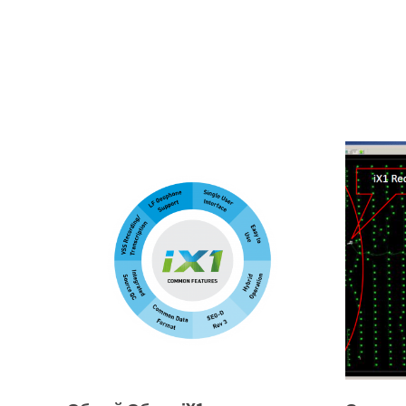
Ultra-Lite
Lite
Система идеально подходит для
Система 
проектов Hawk или Quantum с
проектов
небольшим количеством каналов.
со средн
Система Ultra-Lite предоставляет
Для Qua
возможность выполнять функции
соединен
сбора и/или транскрипции данных.
выгрузки
Система Quantum соединена с
выполнен
портативной стойкой на 16 единиц
зарядки 
для выполнения выгрузки данных и