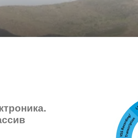
ктроника.
ассив