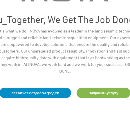
u_Together, We Get The Job Don
t’s what we do. INOVA has evolved as a leader in the land seismic techn
ible, rugged and reliable land seismic acquisition equipment. Our exper
re empowered to develop solutions that ensure the quality and reliabi
 customers. Our unparalleled product reliability, innovation and field su
 acquire high-quality data with equipment that is as hardworking as the
they work in. At INOVA, we work hard and we work for your success. 
DONE.
связаться с отделом продаж
Запросить услугу