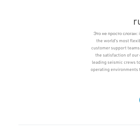
r
Это не просто слоган: i
the world’s most flex
customer support teams a
the satisfaction of our
leading seismic crews to
operating environments 