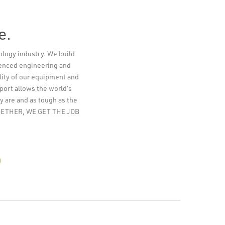
e.
ology industry. We build
Leaflet
ienced engineering and
lity of our equipment and
pport allows the world’s
y are and as tough as the
TOGETHER, WE GET THE JOB