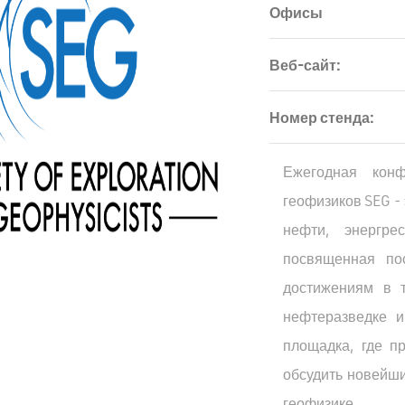
Офисы
Веб-сайт:
Номер стенда:
Ежегодная кон
геофизиков SEG -
нефти, энергре
посвященная по
достижениям в т
нефтеразведке и
площадка, где п
обсудить новейши
геофизике.